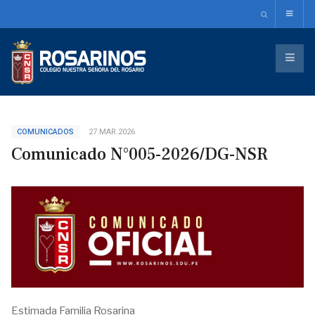
COMUNICADOS
27.MAR.2026
Comunicado N°005-2026/DG-NSR
Estimada Familia Rosarina