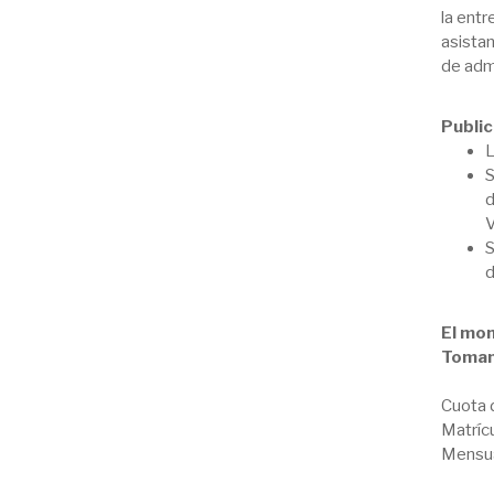
la entr
asistan
de adm
Public
L
S
d
V
S
d
El mon
Tomam
Cuota 
Matríc
Mensua