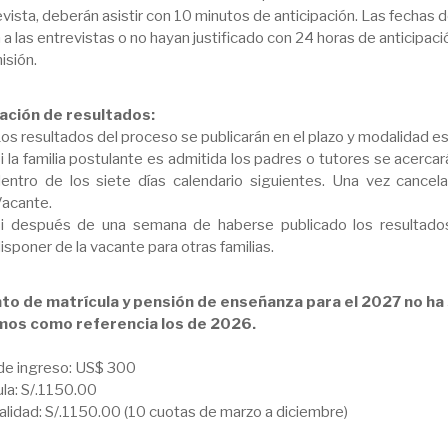
evista, deberán asistir con 10 minutos de anticipación. Las fechas
 a las entrevistas o no hayan justificado con 24 horas de anticipaci
isión.
ación de resultados:
os resultados del proceso se publicarán en el plazo y modalidad es
i la familia postulante es admitida los padres o tutores se acercará
entro de los siete días calendario siguientes. Una vez cancel
acante.
i después de una semana de haberse publicado los resultados
isponer de la vacante para otras familias.
to de matrícula y pensión de enseñanza para el 2027 no ha s
os como referencia los de 2026.
de ingreso: US$ 300
ula: S/.1150.00
lidad: S/.1150.00 (10 cuotas de marzo a diciembre)