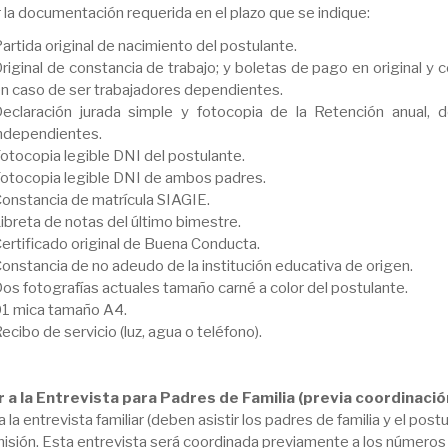
 la documentación requerida en el plazo que se indique:
artida original de nacimiento del postulante.
riginal de constancia de trabajo; y boletas de pago en original y
n caso de ser trabajadores dependientes.
eclaración jurada simple y fotocopia de la Retención anual,
ndependientes.
otocopia legible DNI del postulante.
otocopia legible DNI de ambos padres.
onstancia de matrícula SIAGIE.
ibreta de notas del último bimestre.
ertificado original de Buena Conducta.
onstancia de no adeudo de la institución educativa de origen.
os fotografías actuales tamaño carné a color del postulante.
1 mica tamaño A4.
ecibo de servicio (luz, agua o teléfono).
r a la Entrevista para Padres de Familia (previa coordinació
 a la entrevista familiar (deben asistir los padres de familia y el po
sión. Esta entrevista será coordinada previamente a los números q