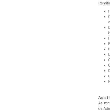
Remitir
P
O
e
D
i
F
F
C
L
C
C
D
0
R
Asisti
Asistir
de Admi