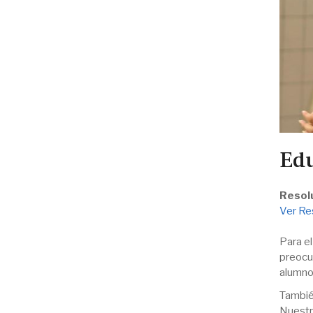
Edu
Resol
Ver Re
Para e
preocu
alumno
También
Nuestr