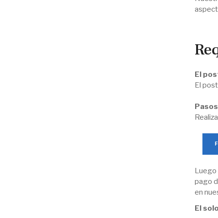
aspect
Req
El pos
El pos
Pasos 
Realiza
Luego d
pago d
en nues
El sol