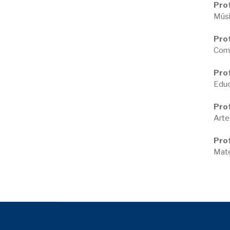
Prof
Músi
Pro
Comu
Prof
Educ
Prof
Arte
Prof
Mat