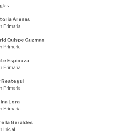
nglés
toria Arenas
n Primaria
grid Quispe Guzman
n Primaria
ite Espinoza
n Primaria
y Reategui
n Primaria
ina Lora
n Primaria
rella Geraldes
 Inicial