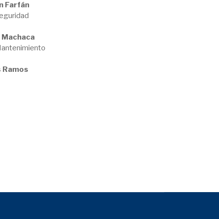
n Farfán
Seguridad
o Machaca
Mantenimiento
ús Ramos