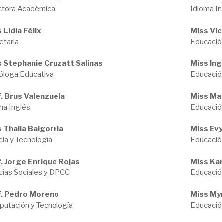
ctora Académica
Idioma I
 Lidia Félix
Miss Vic
etaria
Educació
 Stephanie Cruzatt Salinas
Miss In
óloga Educativa
Educació
. Brus Valenzuela
Miss Ma
ma Inglés
Educació
 Thalia Baigorria
Miss Ev
cia y Tecnología
Educació
. Jorge Enrique Rojas
Miss Kar
cias Sociales y DPCC
Educació
f. Pedro Moreno
Miss My
utación y Tecnología
Educación