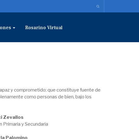
ones
Rosarino Virtual
, capaz y comprometido; que constituye fuente de
 plenamente como personas de bien, bajo los
i Zevallos
 Primaria y Secundaria
rla Palomino