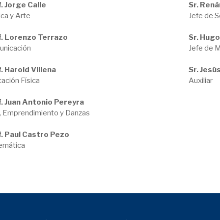
. Jorge Calle
Sr. Rená
ca y Arte
Jefe de 
f. Lorenzo Terrazo
Sr. Hug
nicación
Jefe de 
. Harold Villena
Sr. Jes
ación Física
Auxiliar
. Juan Antonio Pereyra
, Emprendimiento y Danzas
. Paul Castro Pezo
emática