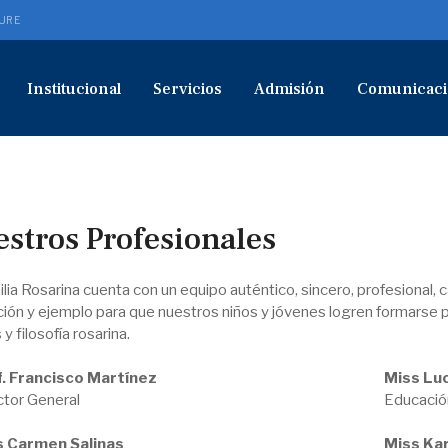
URE
Institucional
Servicios
Admisión
Comunicaci
stros Profesionales
lia Rosarina cuenta con un equipo auténtico, sincero, profesional
ación y ejemplo para que nuestros niños y jóvenes logren formarse
 y filosofía rosarina.
. Francisco Martínez
Miss Luc
ctor General
Educación
s Carmen Salinas
Miss Ka